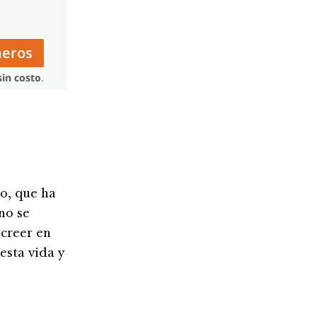
neros
sin costo
.
o, que ha
no se
 creer en
esta vida y