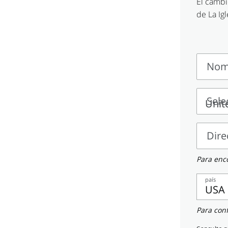
El cambi
de La Igl
Nomb
Nombr
y
Sele
apelli
Selecc
un
Dire
país
Direcc
Para enco
país
USA
Teléfo
Para con
celular