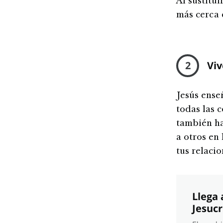
Al sustitui
más cerca 
2
Viv
Jesús ense
todas las 
también ha
a otros en 
tus relacio
Llega 
Jesucr