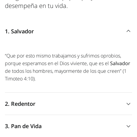
desempeña en tu vida.
1. Salvador
“Que por esto mismo trabajamos y sufrimos oprobios,
porque esperamos en el Dios viviente, que es el
Salvador
de todos los hombres, mayormente de los que creen” (1
Timoteo 4:10).
2. Redentor
3. Pan de Vida
“Yo sé que mi
Redentor
vive, y que al final se levantará
sobre el polvo” (Job 19:25).