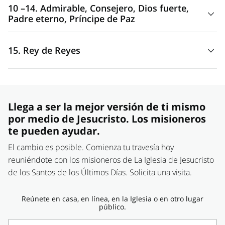
10 –14. Admirable, Consejero, Dios fuerte,
“Acérquese y venga el consejo del
Santo de Israel
, para
Padre eterno, Príncipe de Paz
que lo sepamos!” (Isaías 5:19).
15. Rey de Reyes
“Porque un niño nos es nacido, hijo nos es dado; y el
principado estará sobre su hombro; y se llamará su
nombre
Admirable
,
Consejero
,
Dios fuerte
,
Padre
“La cual a su tiempo mostrará el bienaventurado y único
eterno
,
Príncipe de paz
” (Isaías 9:6).
Soberano,
Rey de reyes
y Señor de señores” (1 Timoteo
Llega a ser la mejor versión de ti mismo
6:15).
por medio de Jesucristo. Los misioneros
te pueden ayudar.
El cambio es posible. Comienza tu travesía hoy
reuniéndote con los misioneros de La Iglesia de Jesucristo
de los Santos de los Últimos Días. Solicita una visita.
Reúnete en casa, en línea, en la Iglesia o en otro lugar
público.