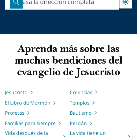
Ingresa la dirección completa
Ingresa
la
dirección
completa
Aprenda más sobre las
muchas bendiciones del
evangelio de Jesucristo
Jesucristo
Creencias
El Libro de Mormón
Templos
Profetas
Bautismo
Familias para siempre
Perdón
Vida después de la
La vida tiene un