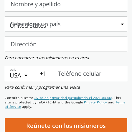
Nombre y apellido
Nombre
y
Selecciona un país
apellido
Selecciona
un
Dirección
país
Dirección
Para encontrar a los misioneros en tu área
país
+1
Teléfono celular
USA
Teléfono
Para confirmar y programar una visita
celular
Consulta nuestro
Aviso de privacidad (actualizado el 2021-04-06)
. This
site is protected by reCAPTCHA and the Google
Privacy Policy
and
Terms
of Service
apply.
Reúnete con los misioneros