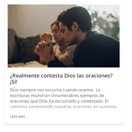
¿Realmente contesta Dios las oraciones?
¡Sí!
Dios siempre nos escucha cuando oramos. La
escrituras muestran innumerables ejemplos de
oraciones que Dios ha escuchado y contestado. Él
continúa contestando nuestras oraciones en nuestros
días. Por medio del poder de la oración, puedes
LEER MÁS
recibir respuestas a tus preguntas y recibir las
bendiciones que Dios tiene reservadas para ti.
Responder a las oraciones es una de las muchas