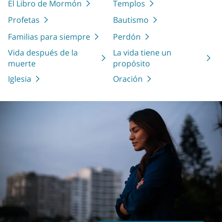
El Libro de Mormón
Templos
Profetas
Bautismo
Familias para siempre
Perdón
Vida después de la
La vida tiene un
muerte
propósito
Iglesia
Oración