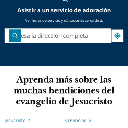
Asistir a un servicio de adoración
Ver horas de servicio y ubicaciones cerca de ti.
Ingresa la dirección completa
Ingresa
la
dirección
completa
Aprenda más sobre las
muchas bendiciones del
evangelio de Jesucristo
Jesucristo
Creencias