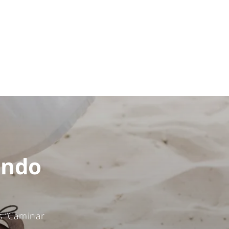
endo
s “Caminar