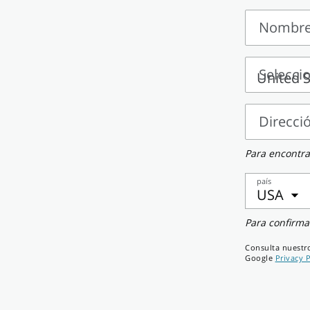
Nombre 
Nombre
y
Selecci
apellido
Seleccion
un
Direcci
país
Dirección
Para encontra
país
USA
Teléfono
Para confirma
celular
Consulta nuest
Google
Privacy P