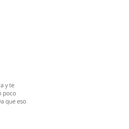
a y te
n poco
ya que eso