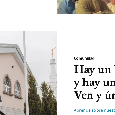
Comunidad
Hay un 
y hay un
Ven y ún
Aprende sobre nues