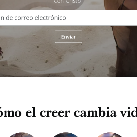
con Cristo”
ón de correo electrónico
Enviar
o
mo el creer cambia vi