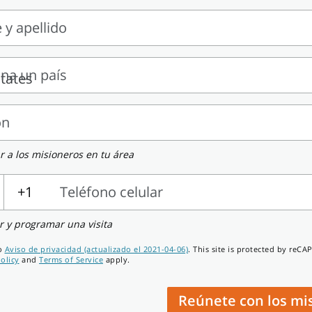
y apellido
ona un país
a
ón
r a los misioneros en tu área
+1
Teléfono celular
r y programar una visita
ro
Aviso de privacidad (actualizado el 2021-04-06)
. This site is protected by reC
olicy
and
Terms of Service
apply.
Reúnete con los mi