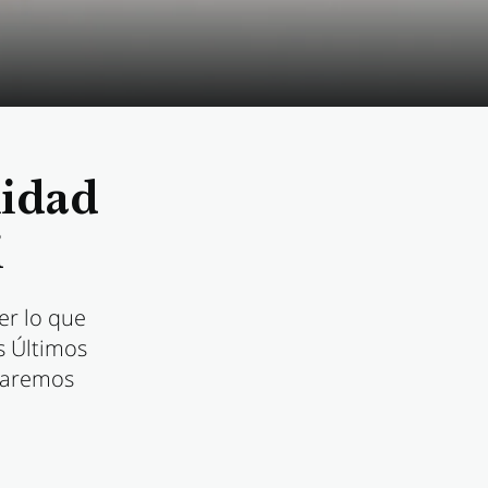
nidad
i
er lo que
s Últimos
ntaremos