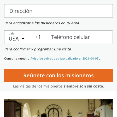
apellido
Selecciona
un
Dirección
país
Dirección
Para encontrar a los misioneros en tu área
país
+1
Teléfono celular
USA
Teléfono
Para confirmar y programar una visita
celular
Consulta nuestro
Aviso de privacidad (actualizado el 2021-04-06)
.
Reúnete con los misioneros
Las visitas de los misioneros
siempre son sin costo
.