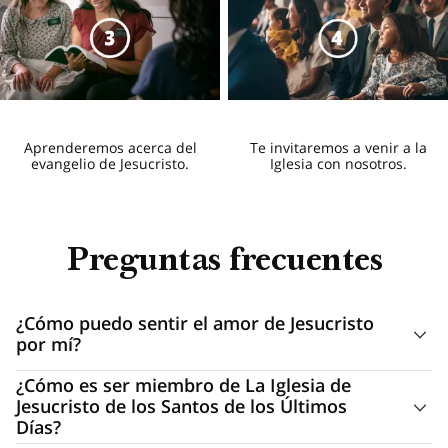
Aprenderemos acerca del
Te invitaremos a venir a la
evangelio de Jesucristo.
Iglesia con nosotros.
Preguntas frecuentes
¿Cómo puedo sentir el amor de Jesucristo
por mí?
Jesucristo nos ama a cada uno de nosotros
¿Cómo es ser miembro de La Iglesia de
Jesucristo de los Santos de los Últimos
individualmente, y la forma en que comparte Su amor es
Días?
igualmente personal. El amor de Cristo es más fácil de