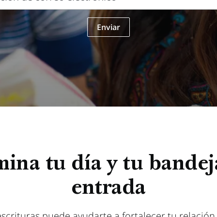
Enviar
o
mina tu día y tu bandej
entrada
escrituras puede ayudarte a fortalecer tu relación