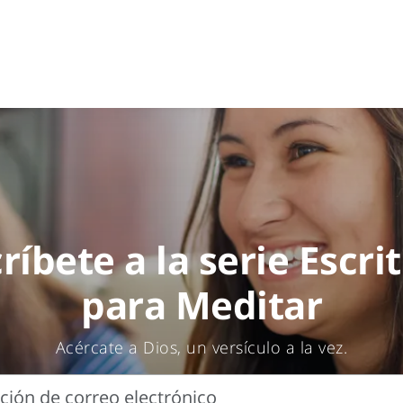
ríbete a la serie Escri
para Meditar
Acércate a Dios, un versículo a la vez.
cción de correo electrónico