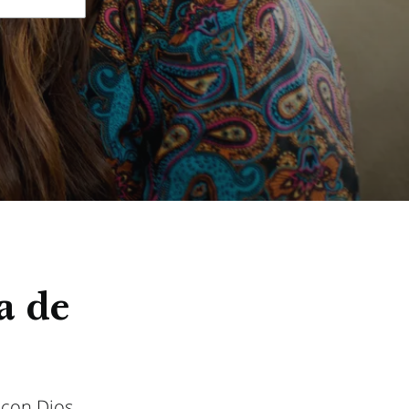
a de
 con Dios,