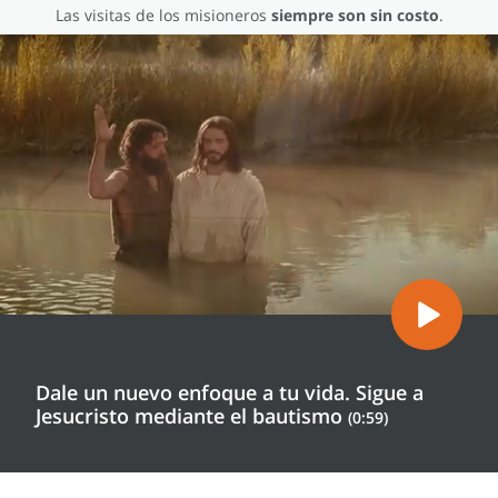
Las visitas de los misioneros
siempre son sin costo
.
Loaded
:
Current
0:27
/
Duration
1:00
100.00%
Pause
Unmute
Niveles
Picture-
Full
de
in-
calidad
Picture
Time
Dale un nuevo enfoque a tu vida. Sigue a
Jesucristo mediante el bautismo
(0:59)