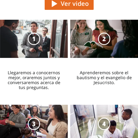
Ver video
Qué esperar de una visita de los
misioneros
Llegaremos a conocernos
Aprenderemos sobre el
mejor, oraremos juntos y
bautismo y el evangelio de
1:37
conversaremos acerca de
Jesucristo.
tus preguntas.