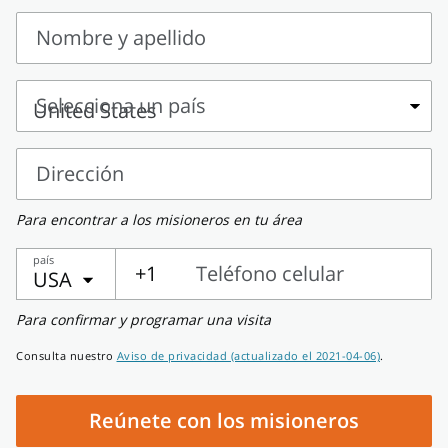
Nombre y apellido
Nombre
y
Selecciona un país
apellido
Selecciona
un
Dirección
país
Dirección
Para encontrar a los misioneros en tu área
país
+1
Teléfono celular
USA
Teléfono
Para confirmar y programar una visita
celular
Consulta nuestro
Aviso de privacidad (actualizado el 2021-04-06)
.
Reúnete con los misioneros