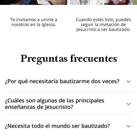
Te invitamos a unirte a
Cuando estés listo, puedes
nosotros en la Iglesia.
seguir la invitación de
Jesucristo a ser bautizado.
Preguntas frecuentes
¿Por qué necesitaría bautizarme dos veces?
Los bautismos deben efectuarse por la debida autoridad
¿Cuáles son algunas de las principales
del sacerdocio y de una manera acorde con la forma en
enseñanzas de Jesucristo?
que Jesucristo fue bautizado (por inmersión). El bautismo
Las enseñanzas de Jesucristo abarcan una amplia gama de
realizado apropiadamente es un requisito previo para ser
¿Necesita todo el mundo ser bautizado?
temas, entre ellos el amor, el servicio, la oración y el
miembro de La Iglesia de Jesucristo de los Santos de los
arrepentimiento. Estas son algunas enseñanzas bien
Últimos Días, por lo que las personas bautizadas