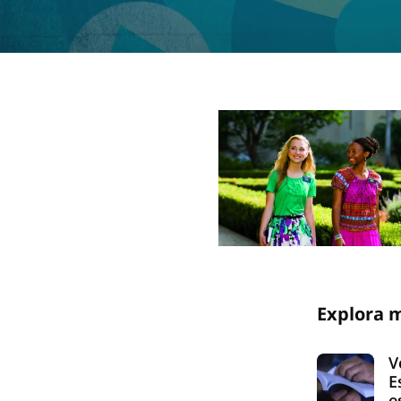
Explora 
V
E
e