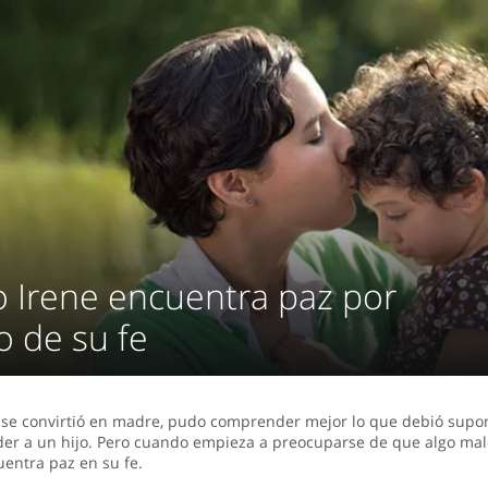
 Irene encuentra paz por
 de su fe
se convirtió en madre, pudo comprender mejor lo que debió supo
der a un hijo. Pero cuando empieza a preocuparse de que algo mal
uentra paz en su fe.