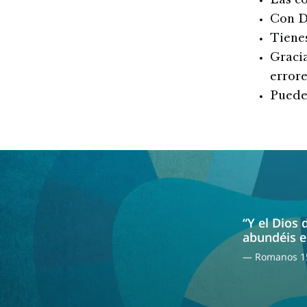
Las co
Con D
Tienes
Gracia
errore
Puedes
“Y el Dios 
abundéis e
— Romanos 15