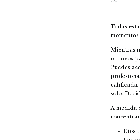
2:34
Todas esta
momentos d
Mientras m
recursos p
Puedes ace
profesional
calificada.
solo. Deci
A medida q
concentrart
Dios t