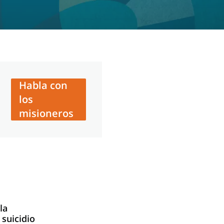
Habla con
los
misioneros
la
 suicidio