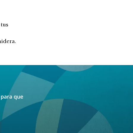
 tus
nidera.
, para que