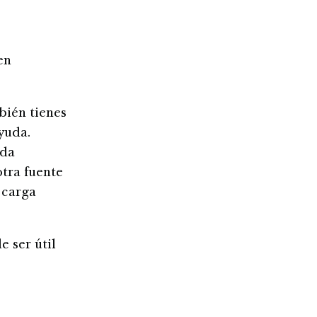
en
bién tienes
yuda.
uda
otra fuente
a carga
 ser útil