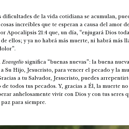
 dificultades de la vida cotidiana se acumulan, pued
s cosas increíbles que te esperan a causa del amor d
r Apocalipsis 21:4 que, un día, “enjugará Dios tod
 de ellos; y ya no habrá más muerte, ni habrá más ll
dolor”.
a
Evangelio
significa “buenas nuevas”: la buena nuev
 a Su Hijo, Jesucristo, para vencer el pecado y la m
racias a tu Salvador, Jesucristo, puedes arrepentirt
e todos tus pecados. Y, gracias a Él, la muerte no e
erar anhelosamente vivir con Dios y con tus seres 
 paz para siempre.