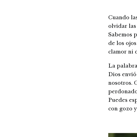
Cuando las
olvidar la
Sabemos po
de los ojos
clamor ni 
La palabr
Dios envió
nosotros. G
perdonado d
Puedes esp
con gozo y