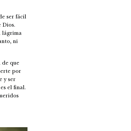
e ser fácil
e Dios.
a lágrima
anto, ni
a de que
uerte por
e y ser
s el final.
queridos