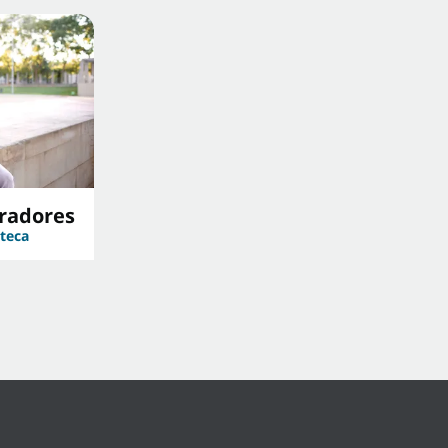
iradores
oteca