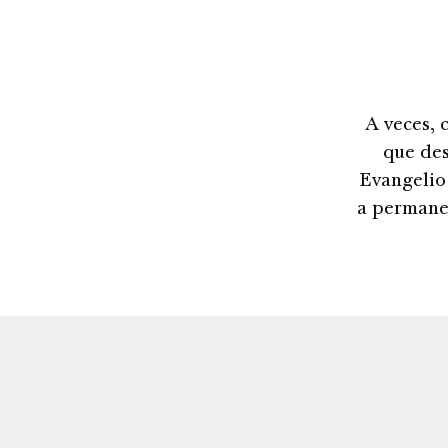
A veces, 
que des
Evangelio
a permanec