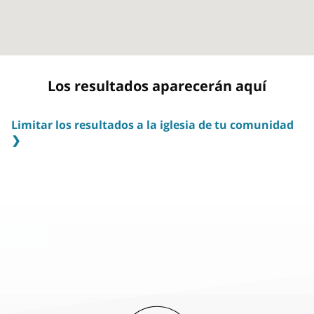
Los resultados aparecerán aquí
Limitar los resultados a la iglesia de tu comunidad
❯
Las congregaciones (llamadas barrios) y los horarios de las
reuniones se asignan según el lugar de residencia. Esto te
permite mejorar tu experiencia de adoración al
confraternizar con otras personas de tu vecindario y
comunidad local cada semana. Para buscar la iglesia de tu
comunidad ingresa tu domicilio completo.