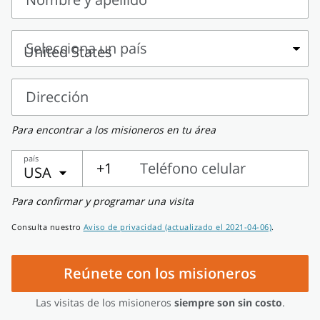
Nombre
y
Selecciona un país
apellido
Selecciona
un
Dirección
país
Dirección
Para encontrar a los misioneros en tu área
país
+1
Teléfono celular
USA
Teléfono
Para confirmar y programar una visita
celular
Consulta nuestro
Aviso de privacidad (actualizado el 2021-04-06)
.
Reúnete con los misioneros
Las visitas de los misioneros
siempre son sin costo
.