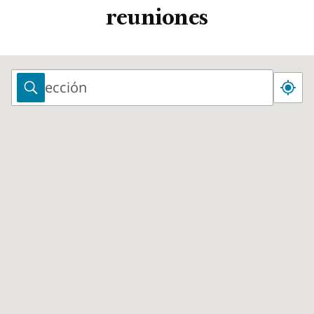
terminar tu ayuno. Para terminar el ayuno, haz otra oración
reuniones
para dar gracias a Dios por la experiencia del ayuno y para
reiterar cualquier bendición, guía o ayuda que esperes
recibir.
Dirección
Dirección