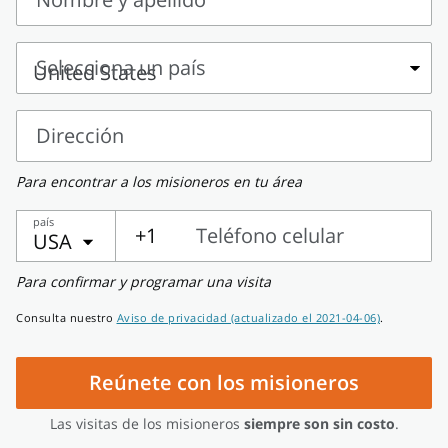
Nombre
y
Selecciona un país
apellido
Selecciona
un
Dirección
país
Dirección
Para encontrar a los misioneros en tu área
país
+1
Teléfono celular
USA
Teléfono
Para confirmar y programar una visita
celular
Consulta nuestro
Aviso de privacidad (actualizado el 2021-04-06)
.
Reúnete con los misioneros
Las visitas de los misioneros
siempre son sin costo
.