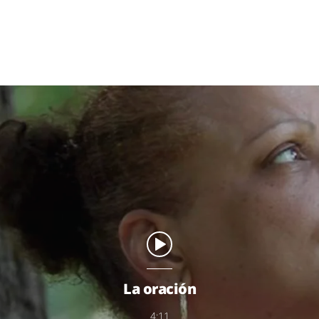
La oración
4:11