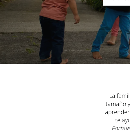
Tu
dirección
de
correo
electrónic
La famil
tamaño y 
aprenderá
te ay
Fortale