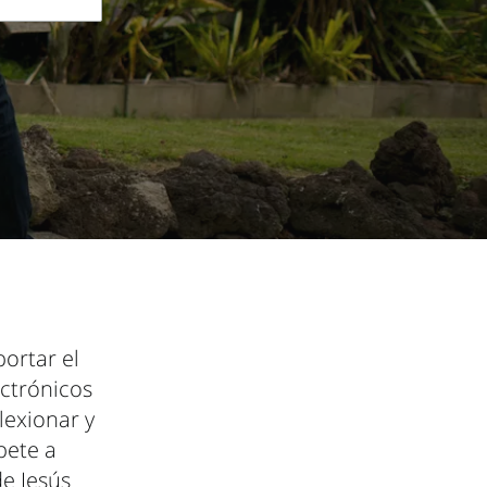
portar el
ectrónicos
lexionar y
bete a
e Jesús