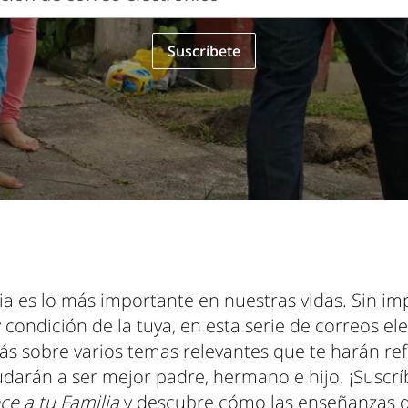
Suscríbete
o
ia es lo más importante en nuestras vidas. Sin im
condición de la tuya, en esta serie de correos el
s sobre varios temas relevantes que te harán ref
udarán a ser mejor padre, hermano e hijo. ¡Suscrí
ce a tu Familia
y descubre cómo las enseñanzas d