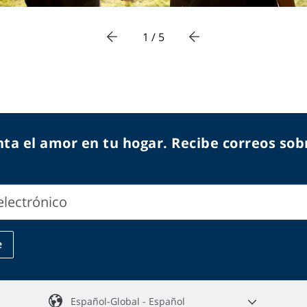
1 / 5
ta el amor en tu hogar. Recibe correos sobr
electrónico
e
o
Español-Global - Español